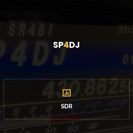
SP
4
DJ
SDR